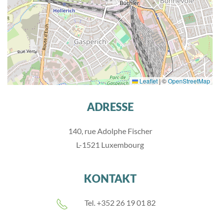
Leaflet
|
©
OpenStreetMap
ADRESSE
140, rue Adolphe Fischer
L-1521 Luxembourg
KONTAKT
Tel. +352 26 19 01 82