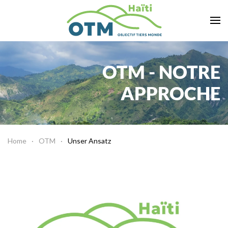
Zum Hauptinhalt springen
OTM - NOTRE
APPROCHE
Home
OTM
Unser Ansatz