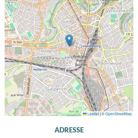
Leaflet
|
©
OpenStreetMap
ADRESSE