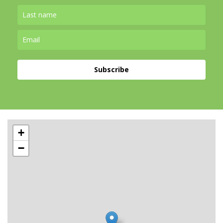
Subscribe
+
−