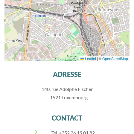
Leaflet
|
©
OpenStreetMap
ADRESSE
140, rue Adolphe Fischer
L-1521 Luxembourg
CONTACT
Tel. +352 26 19 01 82